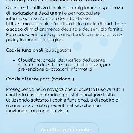
ginecologo@dottoralessiorusso.it
Questo sito utilizza i cookie per migliorare l'esperienza
Via Paolo Bembo 26
di navigazione degli utenti e per raccogliere
Dossobuono – Villafranca di Verona
informazioni sull'utilizzo del sito stesso.
Utilizziamo sia cookie funzionali sia cookie di parti terze
a scopo di miglioramento del sito e del servizio fornito.
Può conoscere i dettagli consultando la nostra privacy
Home
policy in fondo alla pagina.
Chi sono
Sede
Cookie funzionali (obbligatori)
Approfondimenti
Tariffe
Cloudflare:
analisi del traffico dell'utente
Prenota
all'interno del sito a scopo di sicurezza, per
prevenzione di attacchi informatici
Cookie di terze parti (opzionali)
Proseguendo nella navigazione si accetta l'uso di tutti i
cookie; in caso contrario è possibile navigare il sito
utilizzando soltanto i cookie funzionali, a discapito di
alcune funzionalità presenti nel sito che non
funzioneranno come previsto.
Copyright Dott. Alessio Russo 2025. Tutti i diritti
sono riservati.
Sviluppo del sito:
simonefranco.net
Accetta tutti i cookie