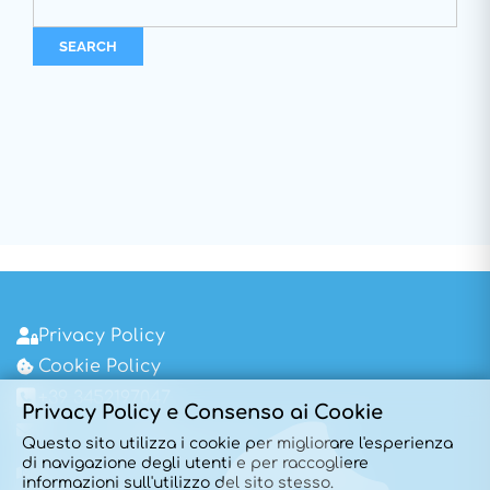
Privacy Policy
Cookie Policy
+39 3452197047
Privacy Policy e Consenso ai Cookie
ginecologo@dottoralessiorusso.it
Questo sito utilizza i cookie per migliorare l'esperienza
Via Paolo Bembo 26
di navigazione degli utenti e per raccogliere
Dossobuono – Villafranca di Verona
informazioni sull'utilizzo del sito stesso.