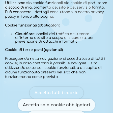
Utilizziamo sia cookie funzionali sia cookie di parti terze
a scopo di miglioramento del sito e del servizio fornito.
Può conoscere i dettagli consultando la nostra privacy
Home
policy in fondo alla pagina.
Chi sono
Sede
Cookie funzionali (obbligatori)
Approfondimenti
Tariffe
Cloudflare:
analisi del traffico dell'utente
Prenota
all'interno del sito a scopo di sicurezza, per
prevenzione di attacchi informatici
Cookie di terze parti (opzionali)
Proseguendo nella navigazione si accetta l'uso di tutti i
cookie; in caso contrario è possibile navigare il sito
utilizzando soltanto i cookie funzionali, a discapito di
alcune funzionalità presenti nel sito che non
Copyright Dott. Alessio Russo 2025. Tutti i diritti
funzioneranno come previsto.
sono riservati.
Sviluppo del sito:
simonefranco.net
Accetta tutti i cookie
Accetta solo cookie obbligatori